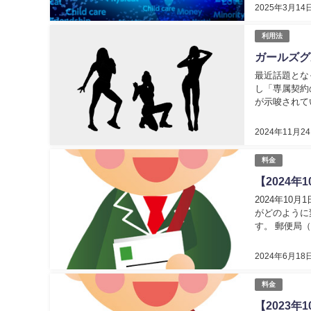
2025年3月14
利用法
ガールズグ
最近話題とな
し「専属契約
が示唆されているものが
2024年11月2
料金
【2024
2024年1
がどのように
す。 郵便局（
内容証明（202
2024年6月18
料金
【2023