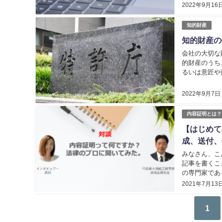
2022年9月16
知的財産
知的財産の
会社の大切な
的財産のうち
るいは意匠や
ーであれば、
2022年9月7日
内容証明とは？
【はじめて
成、送付、
みなさん、こ
記事を書くこ
の専門家であ
たことが無い
2021年7月13
1