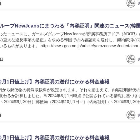
日
ループNewJeansにまつわる「内容証明」関連のニュース(韓国
ったニュースに、ガールズグループNewJeansが所属事務所アドア（ADOR）
の重大な違反事項の是正」を求める韓国での内容証明を送付し、契約解消の
あります。 https://news.goo.ne.jp/article/yorozoonews/entertainm..
4日
年10月1日値上げ】内容証明の送付にかかる料金速報
0月1日から郵便物の特殊取扱料が改定されます。それを踏まえて、内容証明郵便
変わるか計算しました。※2024年6月1日時点で公開されている情報に基づき
～2024年9月30日）郵便局（2024年10月1日～）e内容証明（～2024年9月30
4年10月1日～...
日
年10月1日値上げ】内容証明の送付にかかる料金速報