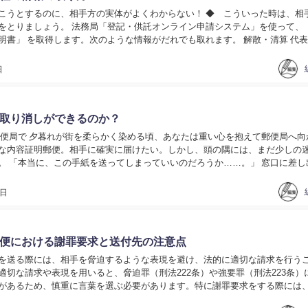
こうとするのに、相手方の実体がよくわからない！ ◆ こういった時は、相
をとりましょう。 法務局「登記・供託オンライン申請システム」を使って、
明書」 を取得します。次のような情報がだれでも取れます。 解散・清算 代
移転の履歴 商号変更（旧社名の確認） これら...
日
取り消しができるのか？
の郵便局で 夕暮れが街を柔らかく染める頃、あなたは重い心を抱えて郵便局へ向
な内容証明郵便。相手に確実に届けたい。しかし、頭の隅には、まだ少しの
。 「本当に、この手紙を送ってしまっていいのだろうか……。」 窓口に差し
ち止まり、思い返します。 「もし相手に届く前な...
2日
便における謝罪要求と送付先の注意点
を送る際には、相手を脅迫するような表現を避け、法的に適切な請求を行う
適切な請求や表現を用いると、脅迫罪（刑法222条）や強要罪（刑法223条）
があるため、慎重に言葉を選ぶ必要があります。特に謝罪要求をする際には
合理的な表現を心掛けることが求められます。また...