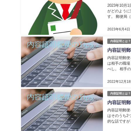
2023年1
がどのように
す。 郵便局（
内容証明（202
2023年6月4日
内容証明とは？
内容証明郵便
内容証明郵便
は相手の職場
べし。 相手
（やご実家）
2022年12月1
内容証明とは？
内容証明郵
内容証明郵便
はそのうち2
的な話ですが
的効果 まず